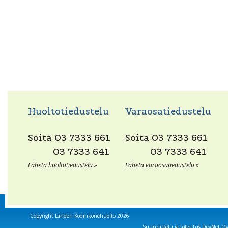
Huoltotiedustelu
Varaosatiedustelu
Soita
03 7333 661
Soita
03 7333 661
03 7333 641
03 7333 641
Lähetä huoltotiedustelu »
Lähetä varaosatiedustelu »
Copyright Lahden Kodinkonehuolto 2026
Suunnittelu ja toteutus
DevNet O